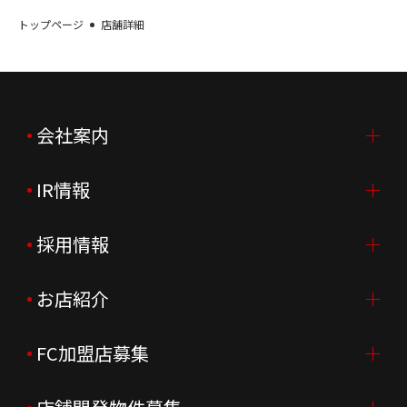
トップページ
店舗詳細
会社案内
IR情報
会社案内TOP
ご挨拶
採用情報
IR情報TOP
会社概要
ニュースリリース
お店紹介
採用情報TOP
会社沿革
月次売上
新卒採用
FC加盟店募集
店舗を探す・予約する
企業理念
決算資料
中途採用
よくあるご質問
FC加盟店募集TOP