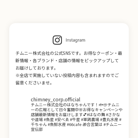
チムニー株式会社の公式SNSです。お得なクーポン・最
新情報・各ブランド・店舗の情報をピックアップして
お届けしております。
※全店で実施していない投稿内容も含まれますのでご
留意くださいませ。
chimney_corp.official
チムニー株式会社のはなちゃんです！🐟🍺チムニ
ーの広報として日々奮闘中🌸お得なキャンペーンや
店舗最新情報をお届けします💕#はなの舞 #さかな
や道場 #魚星 #安べゑ #牛星 #軍鶏農場 #豊丸水産 #
千ちゃん #魚鮮水産 #66cafe 🎁合言葉は #チムニー
宣伝部