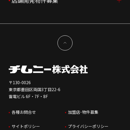
店舗開発物件募集
組織図
株主様情報
外国籍正社員採用
特徴と差別化
店舗開発物件募集TOP
サステナビリティ
IRイベント
キャスト採用
加盟から出店まで
物件開発お問合せ
新型コロナウイルス対応
コーポレートガバナンス
メッセージ
契約条件について
健康経営
電子公告
会社を知る
独立支援について
免責事項
人を知る
FC加盟店お問合せ
〒130-0026
東京都墨田区両国3丁目22-6
株価情報
雷電ビル 6F・7F・8F
はたらく環境
各種お問合せ
加盟店･物件募集
IRお問合せ
人財育成
サイトポリシー
プライバシーポリシー