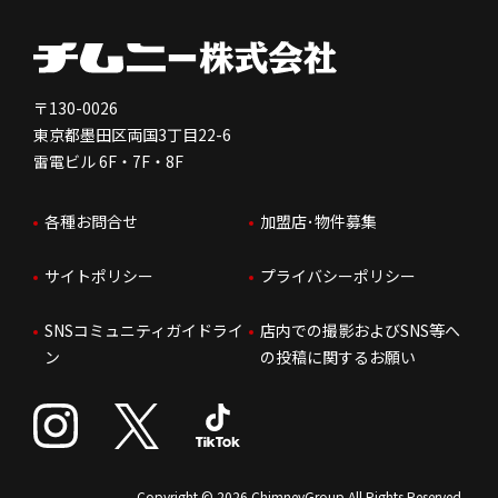
健康経営
電子公告
会社を知る
独立支援について
免責事項
人を知る
FC加盟店お問合せ
〒130-0026
東京都墨田区両国3丁目22-6
株価情報
雷電ビル 6F・7F・8F
はたらく環境
各種お問合せ
加盟店･物件募集
IRお問合せ
人財育成
サイトポリシー
プライバシーポリシー
サステナビリティ
SNSコミュニティガイドライ
店内での撮影およびSNS等へ
ン
の投稿に関するお願い
Copyright © 2026 ChimneyGroup All Rights Reserved.