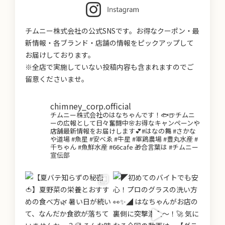
チムニー株式会社の公式SNSです。お得なクーポン・最
新情報・各ブランド・店舗の情報をピックアップして
お届けしております。
※全店で実施していない投稿内容も含まれますのでご
留意くださいませ。
chimney_corp.official
チムニー株式会社のはなちゃんです！🐟🍺チムニ
ーの広報として日々奮闘中🌸お得なキャンペーンや
店舗最新情報をお届けします💕#はなの舞 #さかな
や道場 #魚星 #安べゑ #牛星 #軍鶏農場 #豊丸水産 #
千ちゃん #魚鮮水産 #66cafe 🎁合言葉は #チムニー
宣伝部