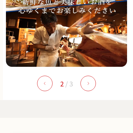
2
/
3