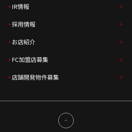
IR情報
会社案内TOP
ご挨拶
採用情報
IR情報TOP
会社概要
ニュースリリース
お店紹介
採用情報TOP
会社沿革
月次売上
新卒採用
FC加盟店募集
店舗を探す・予約する
企業理念
決算資料
中途採用
よくあるご質問
店舗開発物件募集
FC加盟店募集TOP
組織図
株主様情報
外国籍正社員採用
特徴と差別化
店舗開発物件募集TOP
サステナビリティ
IRイベント
キャスト採用
加盟から出店まで
物件開発お問合せ
新型コロナウイルス対応
コーポレートガバナンス
メッセージ
契約条件について