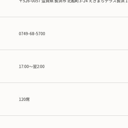
〒526-0057 滋賀県 長浜市 北船町3-24 えきまちテラス長浜 1
0749-68-5700
17:00〜翌2:00
120席