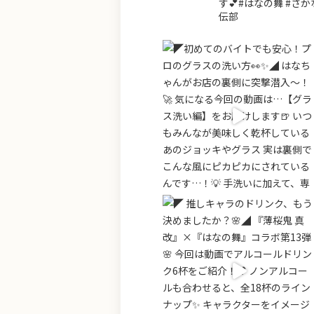
す💕#はなの舞 #さか
伝部