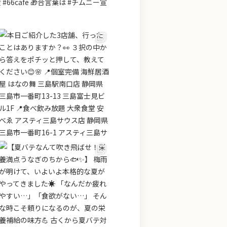
66cafe 🎁合言葉は #チムニー宣