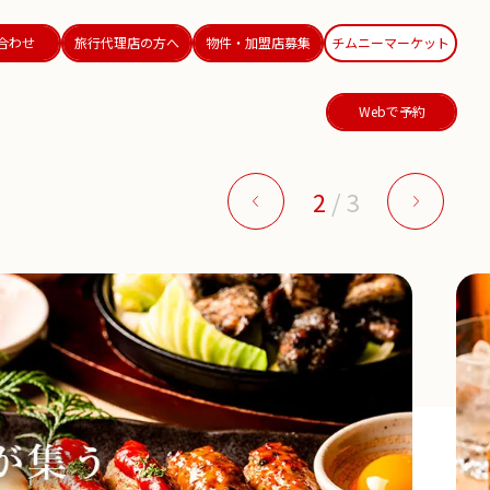
合わせ
旅行代理店の方へ
物件・加盟店募集
チムニーマーケット
Webで予約
2
/
3