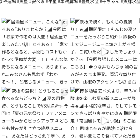
なや道場 #魚星 #安べゑ #牛星 #軍鶏農場 #豊丸水産 #千ちゃん #魚鮮水産 #