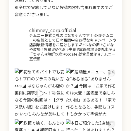
お届けしております。
※全店で実施していない投稿内容も含まれますのでご
留意くださいませ。
chimney_corp.official
チムニー株式会社のはなちゃんです！🐟🍺チムニ
ーの広報として日々奮闘中🌸お得なキャンペーンや
店舗最新情報をお届けします💕#はなの舞 #さかな
や道場 #魚星 #安べゑ #牛星 #軍鶏農場 #豊丸水産 #
千ちゃん #魚鮮水産 #66cafe 🎁合言葉は #チムニー
宣伝部