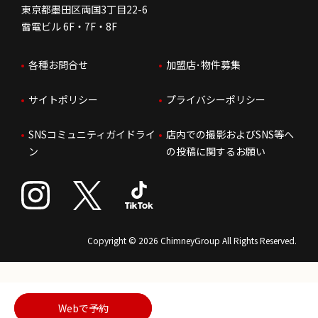
東京都墨田区両国3丁目22-6
株価情報
雷電ビル 6F・7F・8F
はたらく環境
各種お問合せ
加盟店･物件募集
IRお問合せ
人財育成
サイトポリシー
プライバシーポリシー
サステナビリティ
SNSコミュニティガイドライ
店内での撮影およびSNS等へ
ン
の投稿に関するお願い
Copyright © 2026 ChimneyGroup All Rights Reserved.
Webで予約