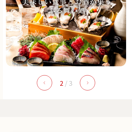
2
/
3