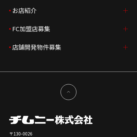
会社概要
ニュースリリース
お店紹介
採用情報TOP
会社沿革
月次売上
新卒採用
FC加盟店募集
店舗を探す・予約する
企業理念
決算資料
中途採用
よくあるご質問
店舗開発物件募集
FC加盟店募集TOP
組織図
株主様情報
外国籍正社員採用
特徴と差別化
店舗開発物件募集TOP
サステナビリティ
IRイベント
キャスト採用
加盟から出店まで
物件開発お問合せ
新型コロナウイルス対応
コーポレートガバナンス
メッセージ
契約条件について
健康経営
電子公告
会社を知る
独立支援について
免責事項
人を知る
FC加盟店お問合せ
〒130-0026