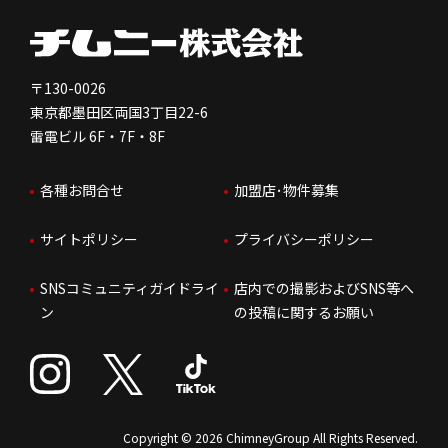
健康経営
電子公告
会社を知る
独立支援について
免責事項
人を知る
FC加盟店お問合せ
〒130-0026
東京都墨田区両国3丁目22-6
株価情報
雷電ビル 6F・7F・8F
はたらく環境
各種お問合せ
加盟店･物件募集
IRお問合せ
人財育成
サイトポリシー
プライバシーポリシー
サステナビリティ
SNSコミュニティガイドライ
店内での撮影およびSNS等へ
ン
の投稿に関するお願い
Copyright © 2026 ChimneyGroup All Rights Reserved.