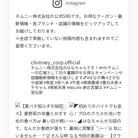
チムニー株式会社の公式SNSです。お得なクーポン・最
新情報・各ブランド・店舗の情報をピックアップして
お届けしております。
※全店で実施していない投稿内容も含まれますのでご
留意くださいませ。
chimney_corp.official
チムニー株式会社のはなちゃんです！🐟🍺チムニ
ーの広報として日々奮闘中🌸お得なキャンペーンや
店舗最新情報をお届けします💕#はなの舞 #さかな
や道場 #魚星 #安べゑ #牛星 #軍鶏農場 #豊丸水産 #
千ちゃん #魚鮮水産 #66cafe 🎁合言葉は #チムニー
宣伝部