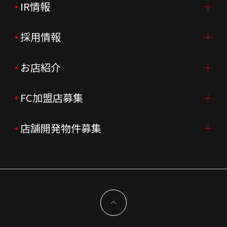
IR情報
会社案内TOP
ご挨拶
採用情報
IR情報TOP
会社概要
ニュースリリース
お店紹介
採用情報TOP
会社沿革
月次売上
新卒採用
FC加盟店募集
店舗を探す・予約する
企業理念
決算資料
中途採用
よくあるご質問
店舗開発物件募集
FC加盟店募集TOP
組織図
株主様情報
外国籍正社員採用
特徴と差別化
店舗開発物件募集TOP
サステナビリティ
IRイベント
キャスト採用
加盟から出店まで
物件開発お問合せ
新型コロナウイルス対応
コーポレートガバナンス
メッセージ
契約条件について