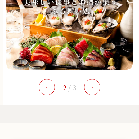
2
/
3