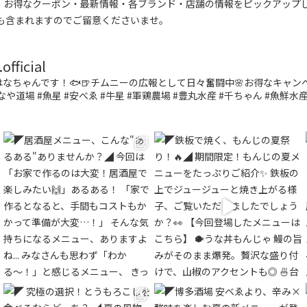
す。お得なクーポン・最新情報・各ブランド・店舗の情報をピックアップ
も含まれますのでご留意くださいませ。
fficial
なちゃんです！🐟🍺チムニーの広報として日々奮闘中🌸お得なキャ
なや道場 #魚星 #安べゑ #牛星 #軍鶏農場 #豊丸水産 #千ちゃん #魚鮮水産 #