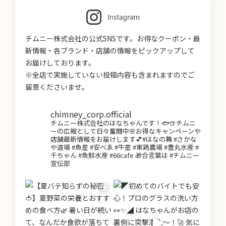
チムニー株式会社の公式SNSです。お得なクーポン・最
新情報・各ブランド・店舗の情報をピックアップして
お届けしております。
※全店で実施していない投稿内容も含まれますのでご
留意くださいませ。
chimney_corp.official
チムニー株式会社のはなちゃんです！🐟🍺チムニ
ーの広報として日々奮闘中🌸お得なキャンペーンや
店舗最新情報をお届けします💕#はなの舞 #さかな
や道場 #魚星 #安べゑ #牛星 #軍鶏農場 #豊丸水産 #
千ちゃん #魚鮮水産 #66cafe 🎁合言葉は #チムニー
宣伝部