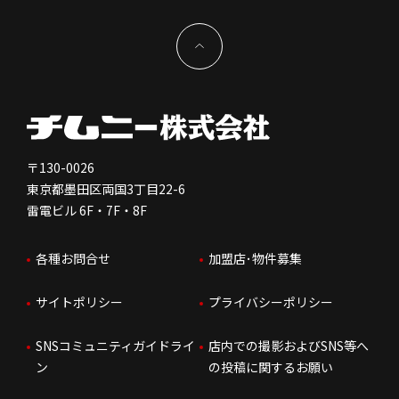
サステナビリティ
IRイベント
キャスト採用
加盟から出店まで
物件開発お問合せ
新型コロナウイルス対応
コーポレートガバナンス
メッセージ
契約条件について
健康経営
電子公告
会社を知る
独立支援について
免責事項
人を知る
FC加盟店お問合せ
〒130-0026
東京都墨田区両国3丁目22-6
株価情報
雷電ビル 6F・7F・8F
はたらく環境
各種お問合せ
加盟店･物件募集
IRお問合せ
人財育成
サイトポリシー
プライバシーポリシー
サステナビリティ
SNSコミュニティガイドライ
店内での撮影およびSNS等へ
ン
の投稿に関するお願い