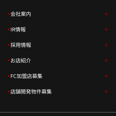
会社案内
IR情報
会社案内TOP
ご挨拶
採用情報
IR情報TOP
会社概要
ニュースリリース
お店紹介
採用情報TOP
会社沿革
月次売上
新卒採用
FC加盟店募集
店舗を探す・予約する
企業理念
決算資料
中途採用
よくあるご質問
店舗開発物件募集
FC加盟店募集TOP
組織図
株主様情報
外国籍正社員採用
特徴と差別化
店舗開発物件募集TOP