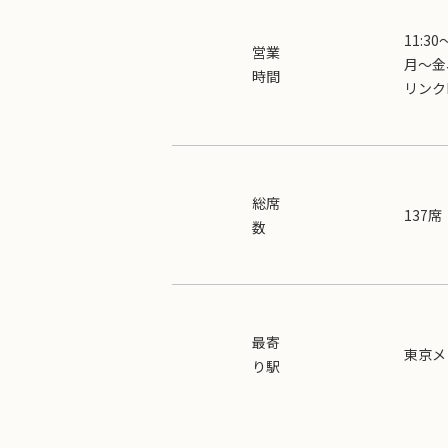
11:30
営業
月～金、祝
時間
リンクL.
総席
137席
数
最寄
東京メ
り駅