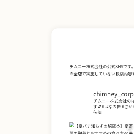
チムニー株式会社の公式SNSで
※全店で実施していない投稿内容
chimney_corp.o
チムニー株式会社のは
す💕#はなの舞 #さか
伝部