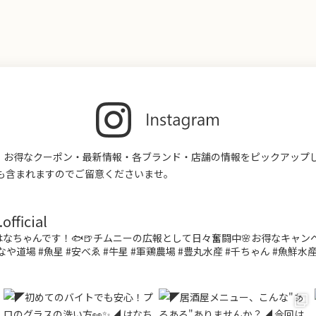
す。お得なクーポン・最新情報・各ブランド・店舗の情報をピックアップ
も含まれますのでご留意くださいませ。
fficial
なちゃんです！🐟🍺チムニーの広報として日々奮闘中🌸お得なキャ
なや道場 #魚星 #安べゑ #牛星 #軍鶏農場 #豊丸水産 #千ちゃん #魚鮮水産 #