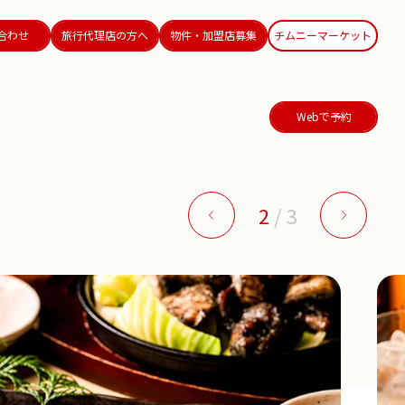
合わせ
旅行代理店の方へ
物件・加盟店募集
チムニーマーケット
Webで予約
2
/
3