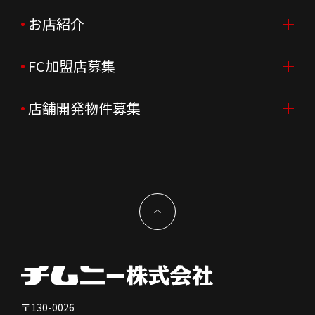
会社概要
ニュースリリース
お店紹介
採用情報TOP
会社沿革
月次売上
新卒採用
FC加盟店募集
店舗を探す・予約する
企業理念
決算資料
中途採用
よくあるご質問
店舗開発物件募集
FC加盟店募集TOP
組織図
株主様情報
外国籍正社員採用
特徴と差別化
店舗開発物件募集TOP
サステナビリティ
IRイベント
キャスト採用
加盟から出店まで
物件開発お問合せ
新型コロナウイルス対応
コーポレートガバナンス
メッセージ
契約条件について
健康経営
電子公告
会社を知る
独立支援について
免責事項
人を知る
FC加盟店お問合せ
〒130-0026