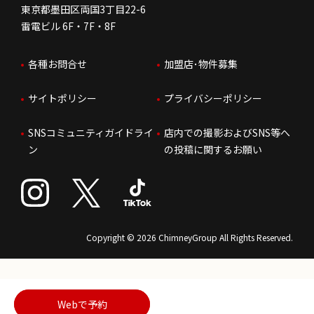
東京都墨田区両国3丁目22-6
株価情報
雷電ビル 6F・7F・8F
はたらく環境
各種お問合せ
加盟店･物件募集
IRお問合せ
人財育成
サイトポリシー
プライバシーポリシー
サステナビリティ
SNSコミュニティガイドライ
店内での撮影およびSNS等へ
ン
の投稿に関するお願い
Copyright © 2026 ChimneyGroup All Rights Reserved.
Webで予約