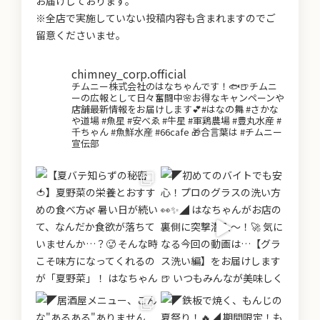
お届けしております。
※全店で実施していない投稿内容も含まれますのでご
留意くださいませ。
chimney_corp.official
チムニー株式会社のはなちゃんです！🐟🍺チムニ
ーの広報として日々奮闘中🌸お得なキャンペーンや
店舗最新情報をお届けします💕#はなの舞 #さかな
や道場 #魚星 #安べゑ #牛星 #軍鶏農場 #豊丸水産 #
千ちゃん #魚鮮水産 #66cafe 🎁合言葉は #チムニー
宣伝部