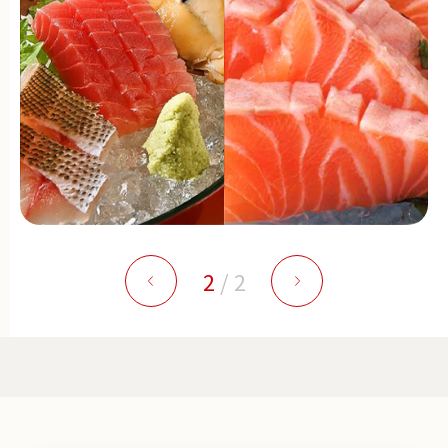
2
/
2