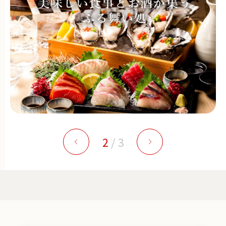
2
/
3