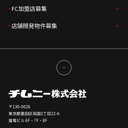
会社沿革
月次売上
新卒採用
FC加盟店募集
店舗を探す・予約する
企業理念
決算資料
中途採用
よくあるご質問
店舗開発物件募集
FC加盟店募集TOP
組織図
株主様情報
外国籍正社員採用
特徴と差別化
店舗開発物件募集TOP
サステナビリティ
IRイベント
キャスト採用
加盟から出店まで
物件開発お問合せ
新型コロナウイルス対応
コーポレートガバナンス
メッセージ
契約条件について
健康経営
電子公告
会社を知る
独立支援について
免責事項
人を知る
FC加盟店お問合せ
〒130-0026
東京都墨田区両国3丁目22-6
株価情報
雷電ビル 6F・7F・8F
はたらく環境