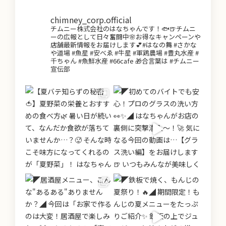
chimney_corp.official
チムニー株式会社のはなちゃんです！🐟🍺チムニ
ーの広報として日々奮闘中🌸お得なキャンペーンや
店舗最新情報をお届けします💕#はなの舞 #さかな
や道場 #魚星 #安べゑ #牛星 #軍鶏農場 #豊丸水産 #
千ちゃん #魚鮮水産 #66cafe 🎁合言葉は #チムニー
宣伝部