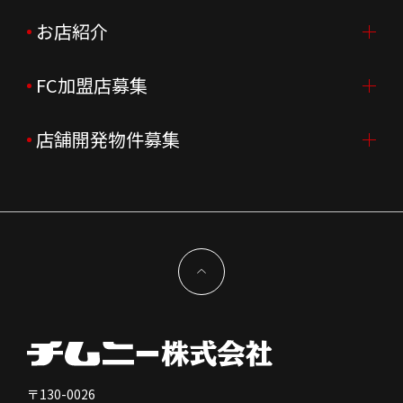
会社概要
ニュースリリース
お店紹介
採用情報TOP
会社沿革
月次売上
新卒採用
FC加盟店募集
店舗を探す・予約する
企業理念
決算資料
中途採用
よくあるご質問
店舗開発物件募集
FC加盟店募集TOP
組織図
株主様情報
外国籍正社員採用
特徴と差別化
店舗開発物件募集TOP
サステナビリティ
IRイベント
キャスト採用
加盟から出店まで
物件開発お問合せ
新型コロナウイルス対応
コーポレートガバナンス
メッセージ
契約条件について
健康経営
電子公告
会社を知る
独立支援について
免責事項
人を知る
FC加盟店お問合せ
〒130-0026