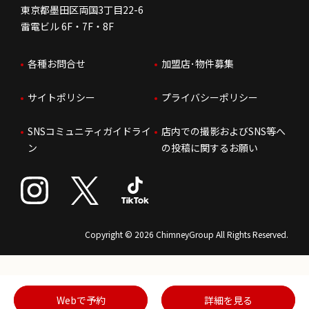
東京都墨田区両国3丁目22-6
株価情報
雷電ビル 6F・7F・8F
はたらく環境
各種お問合せ
加盟店･物件募集
IRお問合せ
人財育成
サイトポリシー
プライバシーポリシー
サステナビリティ
SNSコミュニティガイドライ
店内での撮影およびSNS等へ
ン
の投稿に関するお願い
Copyright © 2026 ChimneyGroup All Rights Reserved.
Webで予約
詳細を見る