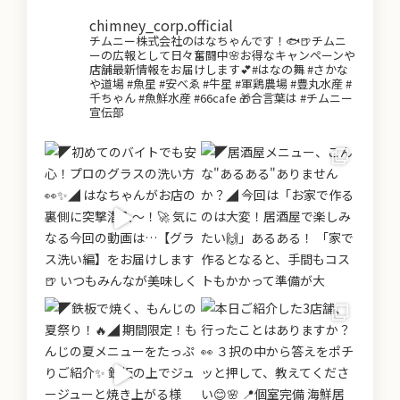
chimney_corp.official
チムニー株式会社のはなちゃんです！🐟🍺チムニ
ーの広報として日々奮闘中🌸お得なキャンペーンや
店舗最新情報をお届けします💕#はなの舞 #さかな
や道場 #魚星 #安べゑ #牛星 #軍鶏農場 #豊丸水産 #
千ちゃん #魚鮮水産 #66cafe 🎁合言葉は #チムニー
宣伝部