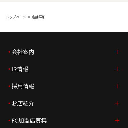
トップページ
店舗詳細
会社案内
IR情報
会社案内TOP
ご挨拶
採用情報
IR情報TOP
会社概要
ニュースリリース
お店紹介
採用情報TOP
会社沿革
月次売上
新卒採用
FC加盟店募集
店舗を探す・予約する