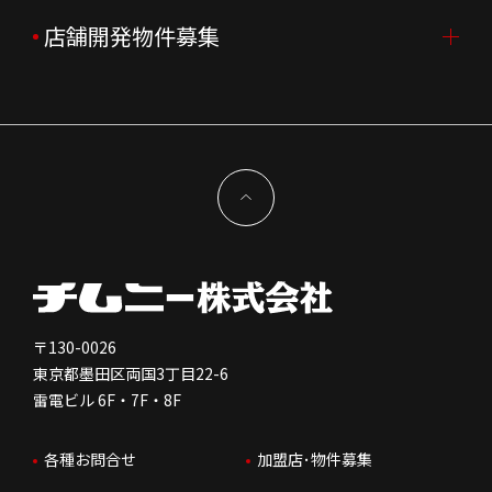
企業理念
決算資料
中途採用
よくあるご質問
店舗開発物件募集
FC加盟店募集TOP
組織図
株主様情報
外国籍正社員採用
特徴と差別化
店舗開発物件募集TOP
サステナビリティ
IRイベント
キャスト採用
加盟から出店まで
物件開発お問合せ
新型コロナウイルス対応
コーポレートガバナンス
メッセージ
契約条件について
健康経営
電子公告
会社を知る
独立支援について
免責事項
人を知る
FC加盟店お問合せ
〒130-0026
東京都墨田区両国3丁目22-6
株価情報
雷電ビル 6F・7F・8F
はたらく環境
各種お問合せ
加盟店･物件募集
IRお問合せ
人財育成