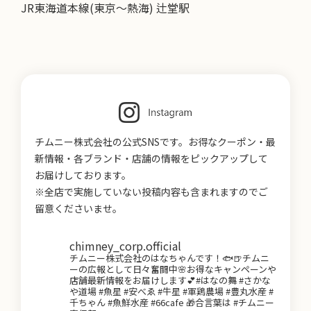
JR東海道本線(東京～熱海) 辻堂駅
チムニー株式会社の公式SNSです。お得なクーポン・最
新情報・各ブランド・店舗の情報をピックアップして
お届けしております。
※全店で実施していない投稿内容も含まれますのでご
留意くださいませ。
chimney_corp.official
チムニー株式会社のはなちゃんです！🐟🍺チムニ
ーの広報として日々奮闘中🌸お得なキャンペーンや
店舗最新情報をお届けします💕#はなの舞 #さかな
や道場 #魚星 #安べゑ #牛星 #軍鶏農場 #豊丸水産 #
千ちゃん #魚鮮水産 #66cafe 🎁合言葉は #チムニー