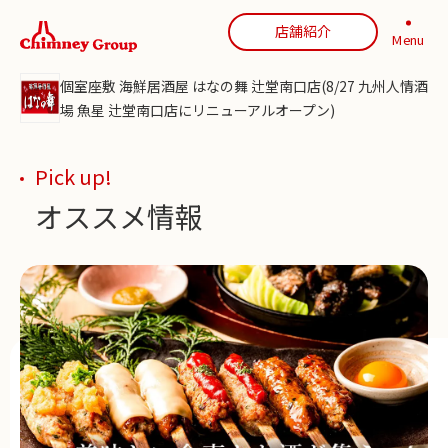
店舗紹介
Menu
個室座敷 海鮮居酒屋 はなの舞 辻堂南口店(8/27 九州人情酒
場 魚星 辻堂南口店にリニューアルオープン)
Pick up!
オススメ情報