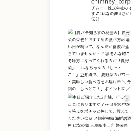
chimney_corp.o
チムニー株式会社のは
す💕#はなの舞 #さか
伝部