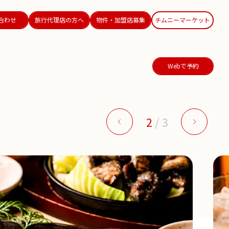
合わせ
旅行代理店の方へ
物件・加盟店募集
チムニーマーケット
Webで予約
2
/
3