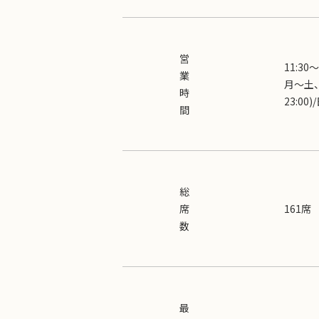
営
11:30〜
業
月～土、祝前
時
23:00)
間
総
席
161席
数
最