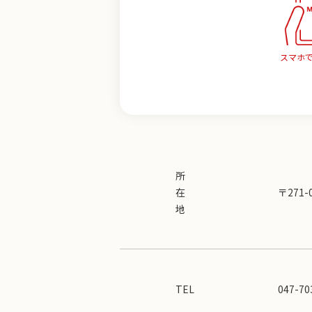
スマホ
所
在
〒271
地
TEL
047-70