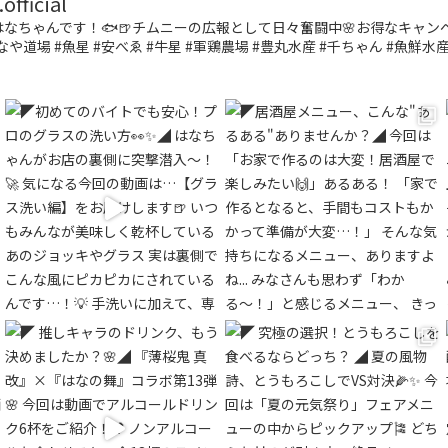
fficial
なちゃんです！🐟🍺チムニーの広報として日々奮闘中🌸お得なキャ
なや道場 #魚星 #安べゑ #牛星 #軍鶏農場 #豊丸水産 #千ちゃん #魚鮮水産 #