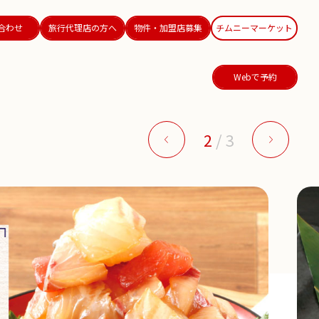
合わせ
旅行代理店の方へ
物件・加盟店募集
チムニーマーケット
Webで予約
2
/
3