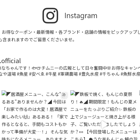
す。お得なクーポン・最新情報・各ブランド・店舗の情報をピックアップ
も含まれますのでご留意くださいませ。
fficial
なちゃんです！🐟🍺チムニーの広報として日々奮闘中🌸お得なキャ
なや道場 #魚星 #安べゑ #牛星 #軍鶏農場 #豊丸水産 #千ちゃん #魚鮮水産 #