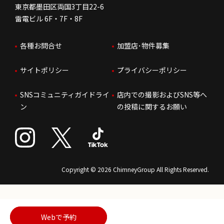
東京都墨田区両国3丁目22-6
株価情報
雷電ビル 6F・7F・8F
はたらく環境
各種お問合せ
加盟店･物件募集
IRお問合せ
人財育成
サイトポリシー
プライバシーポリシー
サステナビリティ
SNSコミュニティガイドライ
店内での撮影およびSNS等へ
ン
の投稿に関するお願い
Copyright © 2026 ChimneyGroup All Rights Reserved.
Webで予約