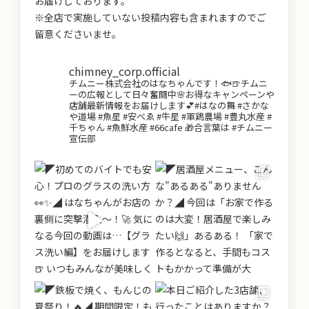
お届けしております。
※全店で実施していない投稿内容も含まれますのでご
留意くださいませ。
chimney_corp.official
チムニー株式会社のはなちゃんです！🐟🍺チムニ
ーの広報として日々奮闘中🌸お得なキャンペーンや
店舗最新情報をお届けします💕#はなの舞 #さかな
や道場 #魚星 #安べゑ #牛星 #軍鶏農場 #豊丸水産 #
千ちゃん #魚鮮水産 #66cafe 🎁合言葉は #チムニー
宣伝部