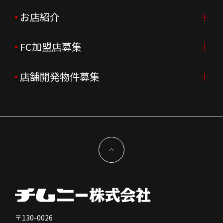
会社概要
ニュースリリース
お店紹介
採用情報TOP
会社沿革
月次売上
新卒採用
FC加盟店募集
店舗を探す・予約する
企業理念
決算資料
中途採用
よくあるご質問
店舗開発物件募集
FC加盟店募集TOP
組織図
株主様情報
外国籍正社員採用
特徴と差別化
店舗開発物件募集TOP
サステナビリティ
IRイベント
キャスト採用
加盟から出店まで
物件開発お問合せ
新型コロナウイルス対応
コーポレートガバナンス
メッセージ
契約条件について
健康経営
電子公告
会社を知る
独立支援について
免責事項
人を知る
FC加盟店お問合せ
〒130-0026