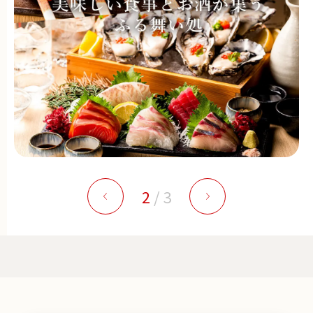
2
/
3