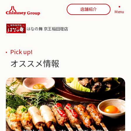
店舗紹介
Menu
はなの舞 京王稲田堤店
Pick up!
オススメ情報