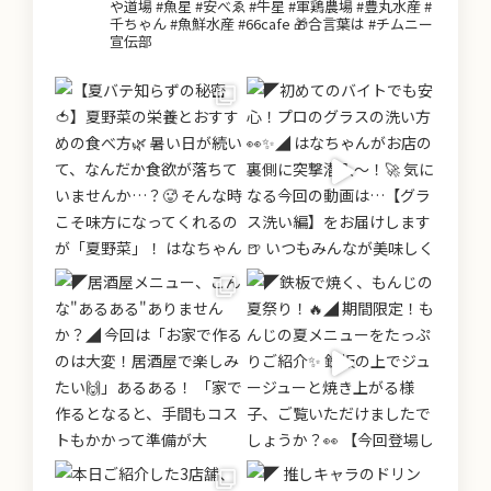
や道場 #魚星 #安べゑ #牛星 #軍鶏農場 #豊丸水産 #
千ちゃん #魚鮮水産 #66cafe 🎁合言葉は #チムニー
宣伝部