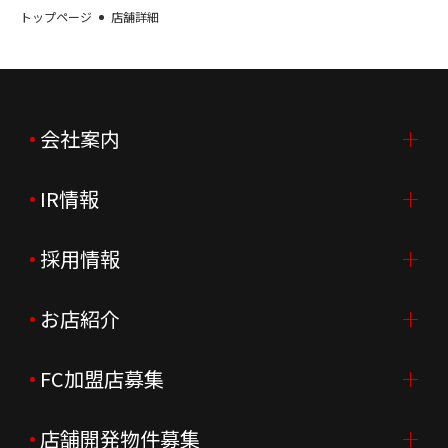
トップページ
店舗詳細
会社案内
IR情報
会社案内TOP
ご挨拶
採用情報
IR情報TOP
会社概要
ニュースリリース
お店紹介
採用情報TOP
会社沿革
月次売上
新卒採用
FC加盟店募集
店舗を探す・予約する
企業理念
決算資料
中途採用
よくあるご質問
店舗開発物件募集
FC加盟店募集TOP