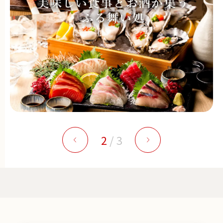
2
/
3