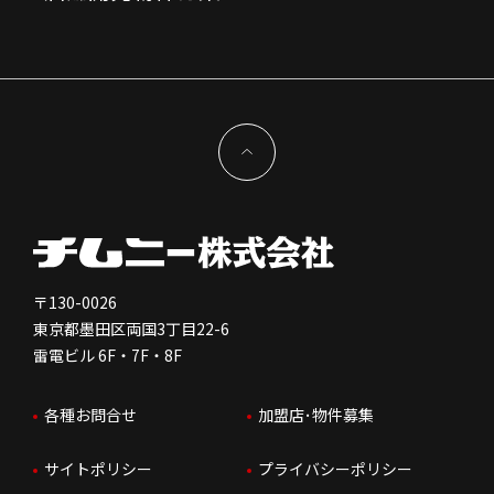
組織図
株主様情報
外国籍正社員採用
特徴と差別化
店舗開発物件募集TOP
サステナビリティ
IRイベント
キャスト採用
加盟から出店まで
物件開発お問合せ
新型コロナウイルス対応
コーポレートガバナンス
メッセージ
契約条件について
健康経営
電子公告
会社を知る
独立支援について
免責事項
人を知る
FC加盟店お問合せ
〒130-0026
東京都墨田区両国3丁目22-6
株価情報
雷電ビル 6F・7F・8F
はたらく環境
各種お問合せ
加盟店･物件募集
IRお問合せ
人財育成
サイトポリシー
プライバシーポリシー
サステナビリティ