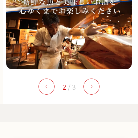
2
/
3