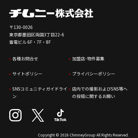
健康経営
電子公告
会社を知る
独立支援について
免責事項
人を知る
FC加盟店お問合せ
〒130-0026
東京都墨田区両国3丁目22-6
株価情報
雷電ビル 6F・7F・8F
はたらく環境
各種お問合せ
加盟店･物件募集
IRお問合せ
人財育成
サイトポリシー
プライバシーポリシー
サステナビリティ
SNSコミュニティガイドライ
店内での撮影およびSNS等へ
ン
の投稿に関するお願い
Copyright © 2026 ChimneyGroup All Rights Reserved.