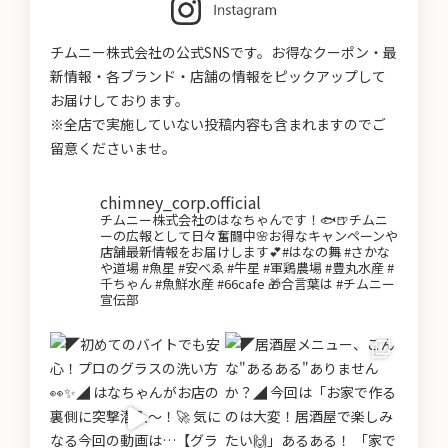
チムニー株式会社の公式SNSです。お得なクーポン・最
新情報・各ブランド・店舗の情報をピックアップして
お届けしております。
※全店で実施していない投稿内容も含まれますのでご
留意くださいませ。
chimney_corp.official
チムニー株式会社のはなちゃんです！🐟🍺チムニ
ーの広報として日々奮闘中🌸お得なキャンペーンや
店舗最新情報をお届けします💕#はなの舞 #さかな
や道場 #魚星 #安べゑ #牛星 #軍鶏農場 #豊丸水産 #
千ちゃん #魚鮮水産 #66cafe 🎁合言葉は #チムニー
宣伝部