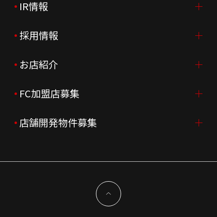
IR情報
会社案内TOP
ご挨拶
採用情報
IR情報TOP
会社概要
ニュースリリース
お店紹介
採用情報TOP
会社沿革
月次売上
新卒採用
FC加盟店募集
店舗を探す・予約する
企業理念
決算資料
中途採用
よくあるご質問
店舗開発物件募集
FC加盟店募集TOP
組織図
株主様情報
外国籍正社員採用
特徴と差別化
店舗開発物件募集TOP
サステナビリティ
IRイベント
キャスト採用
加盟から出店まで
物件開発お問合せ
新型コロナウイルス対応
コーポレートガバナンス
メッセージ
契約条件について