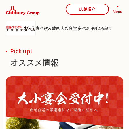
店舗紹介
Menu
食べ飲み放題 大衆食堂 安べゑ 稲毛駅前店
Pick up!
オススメ情報