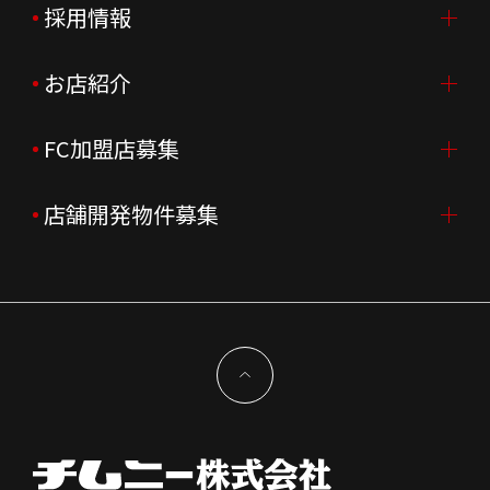
ご挨拶
採用情報
IR情報TOP
会社概要
ニュースリリース
お店紹介
採用情報TOP
会社沿革
月次売上
新卒採用
FC加盟店募集
店舗を探す・予約する
企業理念
決算資料
中途採用
よくあるご質問
店舗開発物件募集
FC加盟店募集TOP
組織図
株主様情報
外国籍正社員採用
特徴と差別化
店舗開発物件募集TOP
サステナビリティ
IRイベント
キャスト採用
加盟から出店まで
物件開発お問合せ
新型コロナウイルス対応
コーポレートガバナンス
メッセージ
契約条件について
健康経営
電子公告
会社を知る
独立支援について