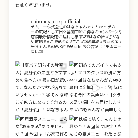
留意くださいませ。
chimney_corp.official
チムニー株式会社のはなちゃんです！🐟🍺チムニ
ーの広報として日々奮闘中🌸お得なキャンペーンや
店舗最新情報をお届けします💕#はなの舞 #さかな
や道場 #魚星 #安べゑ #牛星 #軍鶏農場 #豊丸水産 #
千ちゃん #魚鮮水産 #66cafe 🎁合言葉は #チムニー
宣伝部