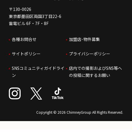
免責事項
人を知る
FC加盟店お問合せ
〒130-0026
東京都墨田区両国3丁目22-6
株価情報
雷電ビル 6F・7F・8F
はたらく環境
各種お問合せ
加盟店･物件募集
IRお問合せ
人財育成
サイトポリシー
プライバシーポリシー
サステナビリティ
SNSコミュニティガイドライ
店内での撮影およびSNS等へ
ン
の投稿に関するお願い
Copyright © 2026 ChimneyGroup All Rights Reserved.