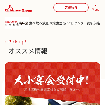
店舗紹介
Menu
食べ飲み放題 大衆食堂 安べゑ センター南駅前店
Pick up!
オススメ情報