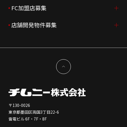
会社沿革
月次売上
新卒採用
FC加盟店募集
店舗を探す・予約する
企業理念
決算資料
中途採用
よくあるご質問
店舗開発物件募集
FC加盟店募集TOP
組織図
株主様情報
外国籍正社員採用
特徴と差別化
店舗開発物件募集TOP
サステナビリティ
IRイベント
キャスト採用
加盟から出店まで
物件開発お問合せ
新型コロナウイルス対応
コーポレートガバナンス
メッセージ
契約条件について
健康経営
電子公告
会社を知る
独立支援について
免責事項
人を知る
FC加盟店お問合せ
〒130-0026
東京都墨田区両国3丁目22-6
株価情報
雷電ビル 6F・7F・8F
はたらく環境