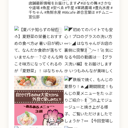
店舗最新情報をお届けします💕#はなの舞 #さかな
や道場 #魚星 #安べゑ #牛星 #軍鶏農場 #豊丸水産 #
千ちゃん #魚鮮水産 #66cafe 🎁合言葉は #チムニー
宣伝部