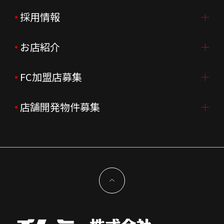
ご挨拶
採用情報
IR情報TOP
会社概要
ニュースリリース
お店紹介
採用情報TOP
会社沿革
月次売上
新卒採用
FC加盟店募集
店舗を探す・予約する
企業理念
決算資料
中途採用
よくあるご質問
店舗開発物件募集
FC加盟店募集TOP
組織図
株主様情報
外国籍正社員採用
特徴と差別化
店舗開発物件募集TOP
サステナビリティ
IRイベント
キャスト採用
加盟から出店まで
物件開発お問合せ
新型コロナウイルス対応
コーポレートガバナンス
メッセージ
契約条件について
健康経営
電子公告
会社を知る
独立支援について