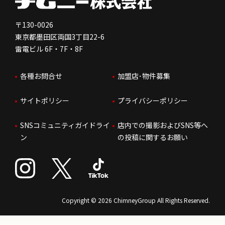
免責事項
人を知る
FC加盟店お問合せ
〒130-0026
東京都墨田区両国3丁目22-6
株価情報
雷電ビル 6F・7F・8F
はたらく環境
各種お問合せ
加盟店･物件募集
IRお問合せ
人財育成
サイトポリシー
プライバシーポリシー
サステナビリティ
SNSコミュニティガイドライ
店内での撮影およびSNS等へ
ン
の投稿に関するお願い
Copyright © 2026 ChimneyGroup All Rights Reserved.