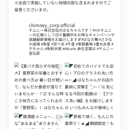
※全店で実施していない投稿内容も含まれますのでご
留意くださいませ。
chimney_corp.official
チムニー株式会社のはなちゃんです！🐟🍺チムニ
ーの広報として日々奮闘中🌸お得なキャンペーンや
店舗最新情報をお届けします💕#はなの舞 #さかな
や道場 #魚星 #安べゑ #牛星 #軍鶏農場 #豊丸水産 #
千ちゃん #魚鮮水産 #66cafe 🎁合言葉は #チムニー
宣伝部