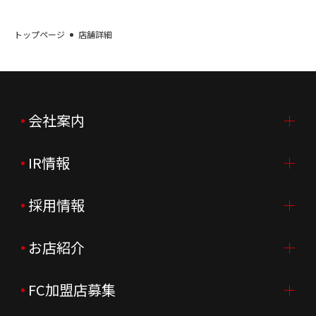
トップページ
店舗詳細
会社案内
IR情報
会社案内TOP
ご挨拶
採用情報
IR情報TOP
会社概要
ニュースリリース
お店紹介
採用情報TOP
会社沿革
月次売上
新卒採用
FC加盟店募集
店舗を探す・予約する