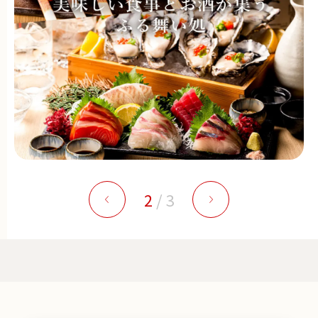
2
/
3