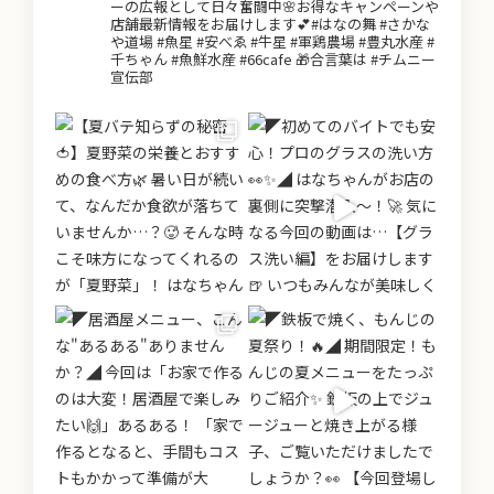
ーの広報として日々奮闘中🌸お得なキャンペーンや
店舗最新情報をお届けします💕#はなの舞 #さかな
や道場 #魚星 #安べゑ #牛星 #軍鶏農場 #豊丸水産 #
千ちゃん #魚鮮水産 #66cafe 🎁合言葉は #チムニー
宣伝部