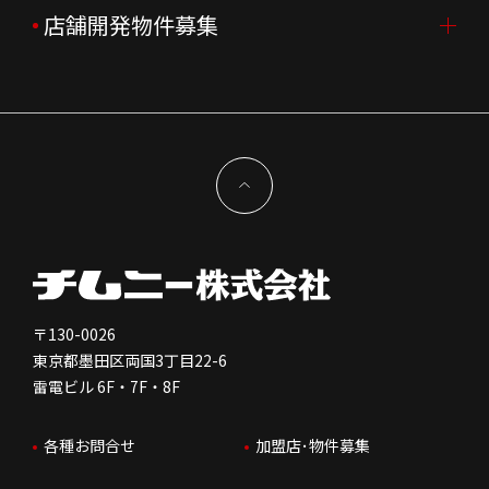
企業理念
決算資料
中途採用
よくあるご質問
店舗開発物件募集
FC加盟店募集TOP
組織図
株主様情報
外国籍正社員採用
特徴と差別化
店舗開発物件募集TOP
サステナビリティ
IRイベント
キャスト採用
加盟から出店まで
物件開発お問合せ
新型コロナウイルス対応
コーポレートガバナンス
メッセージ
契約条件について
健康経営
電子公告
会社を知る
独立支援について
免責事項
人を知る
FC加盟店お問合せ
〒130-0026
東京都墨田区両国3丁目22-6
株価情報
雷電ビル 6F・7F・8F
はたらく環境
各種お問合せ
加盟店･物件募集
IRお問合せ
人財育成