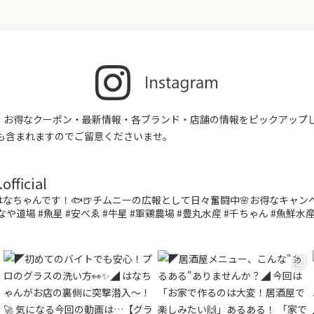
す。お得なクーポン・最新情報・各ブランド・店舗の情報をピックアップ
も含まれますのでご留意くださいませ。
fficial
なちゃんです！🐟🍺チムニーの広報として日々奮闘中🌸お得なキャ
なや道場 #魚星 #安べゑ #牛星 #軍鶏農場 #豊丸水産 #千ちゃん #魚鮮水産 #