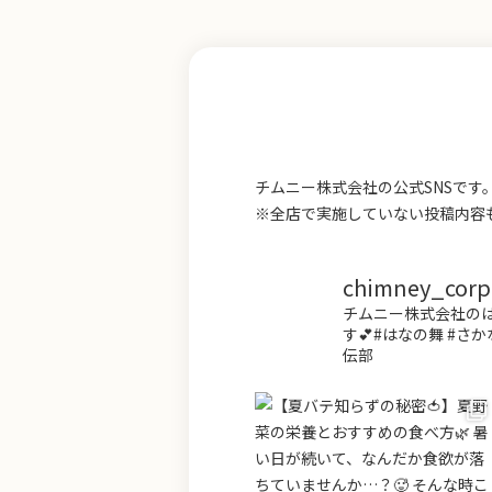
チムニー株式会社の公式SNSで
※全店で実施していない投稿内容
chimney_corp.o
チムニー株式会社のは
す💕#はなの舞 #さか
伝部