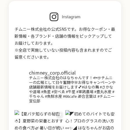
チムニー株式会社の公式SNSです。お得なクーポン・最
新情報・各ブランド・店舗の情報をピックアップして
お届けしております。
※全店で実施していない投稿内容も含まれますのでご
留意くださいませ。
chimney_corp.official
チムニー株式会社のはなちゃんです！🐟🍺チムニ
ーの広報として日々奮闘中🌸お得なキャンペーンや
店舗最新情報をお届けします💕#はなの舞 #さかな
や道場 #魚星 #安べゑ #牛星 #軍鶏農場 #豊丸水産 #
千ちゃん #魚鮮水産 #66cafe 🎁合言葉は #チムニー
宣伝部