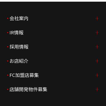
会社案内
IR情報
会社案内TOP
ご挨拶
採用情報
IR情報TOP
会社概要
ニュースリリース
お店紹介
採用情報TOP
会社沿革
月次売上
新卒採用
FC加盟店募集
店舗を探す・予約する
企業理念
決算資料
中途採用
よくあるご質問
店舗開発物件募集
FC加盟店募集TOP
組織図
株主様情報
外国籍正社員採用
特徴と差別化
店舗開発物件募集TOP