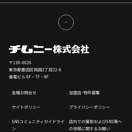
サステナビリティ
IRイベント
キャスト採用
加盟から出店まで
物件開発お問合せ
新型コロナウイルス対応
コーポレートガバナンス
メッセージ
契約条件について
健康経営
電子公告
会社を知る
独立支援について
免責事項
人を知る
FC加盟店お問合せ
〒130-0026
東京都墨田区両国3丁目22-6
株価情報
雷電ビル 6F・7F・8F
はたらく環境
各種お問合せ
加盟店･物件募集
IRお問合せ
人財育成
サイトポリシー
プライバシーポリシー
サステナビリティ
SNSコミュニティガイドライ
店内での撮影およびSNS等へ
ン
の投稿に関するお願い