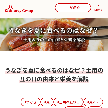
店舗紹介
Menu
うなぎを夏に食べるのはなぜ？土用の
丑の日の由来と栄養を解説
#うなぎ
#夏
#土用の丑の日
#夏バテ