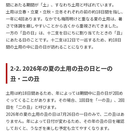
間にあたる期間が「土」、すなわち土用と呼ばれています。
土用は立春・立夏・立秋・立冬それぞれの前の約18日間を指し、
一年に4回あります。なかでも梅雨明けと重なる夏の土用は、暑
さで体調を崩しやすいことから古くから重視されてきました。
一方の「丑の日」は、十二支を日にちに割り当てたときの「丑」
にあたる日のことです。十二支は12日で一巡するため、約18日
間の土用の中に丑の日が訪れることになります。
2-2. 2026年の夏の土用の丑の日と一の
丑・二の丑
土用は約18日間あるため、年によっては期間中に丑の日が2回め
ぐってくることがあります。その場合、1回目を「一の丑」、2回
目を「二の丑」と呼びます。
2026年の夏の土用の丑の日は7月26日の一日のみで、二の丑はあ
りません。年によって日付が変わるため、その年の丑の日を確認
しておくと、うなぎを楽しむ予定も立てやすくなります。