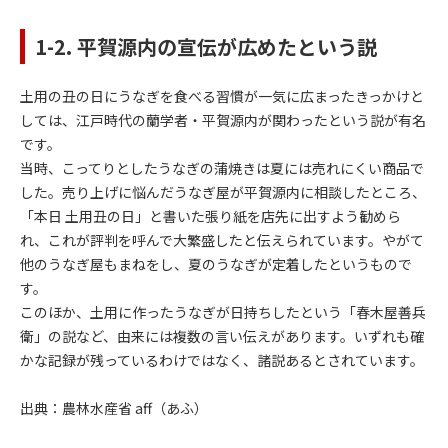
1-2. 平賀源内の宣伝が広めたという説
土用の丑の日にうなぎを食べる習慣が一気に広まったきっかけと
しては、江戸時代の蘭学者・平賀源内が関わったという説が有名
です。
当時、こってりとしたうなぎの蒲焼きは夏には売れにくい商品で
した。売り上げに悩んだうなぎ屋が平賀源内に相談したところ、
「本日 土用丑の日」と書いた張り紙を店先に出すよう勧めら
れ、これが評判を呼んで大繁盛したと伝えられています。やがて
他のうなぎ屋もまねをし、夏のうなぎが定着したというもので
す。
このほか、土用に作ったうなぎが日持ちしたという「春木屋善兵
衛」の説など、由来には複数の言い伝えがあります。いずれも確
かな記録が残っているわけではなく、諸説あるとされています。
出典：
農林水産省 aff（あふ）