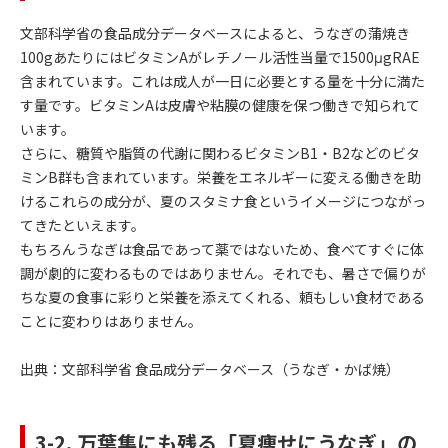
文部科学省の食品成分データベースによると、うなぎの蒲焼き
100gあたりにはビタミンAがレチノール活性当量で1500μgRAE
含まれています。これは成人が一日に必要とする量を十分に満た
す量です。ビタミンAは皮膚や粘膜の健康を保つ働きで知られて
います。
さらに、糖質や脂質の代謝に関わるビタミンB1・B2などのビタ
ミンB群も含まれています。栄養をエネルギーに変える働きを助
けるこれらの成分が、夏のスタミナ食というイメージにつながっ
てきたといえます。
もちろんうなぎは食品であって薬ではないため、食べてすぐに体
調が劇的に変わるものではありません。それでも、暑さで偏りが
ちな夏の食事に彩りと栄養を添えてくれる、頼もしい食材である
ことに変わりはありません。
出典：
文部科学省 食品成分データベース（うなぎ・かば焼）
3-2. 万葉集にも残る「夏痩せにうなぎ」の