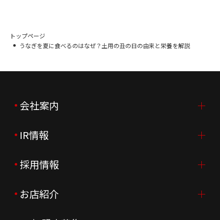
トップページ
うなぎを夏に食べるのはなぜ？土用の丑の日の由来と栄養を解説
会社案内
IR情報
会社案内TOP
ご挨拶
採用情報
IR情報TOP
会社概要
ニュースリリース
お店紹介
採用情報TOP
会社沿革
月次売上