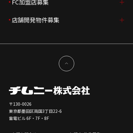
新卒採用
FC加盟店募集
店舗を探す・予約する
企業理念
決算資料
中途採用
よくあるご質問
店舗開発物件募集
FC加盟店募集TOP
組織図
株主様情報
外国籍正社員採用
特徴と差別化
店舗開発物件募集TOP
サステナビリティ
IRイベント
キャスト採用
加盟から出店まで
物件開発お問合せ
新型コロナウイルス対応
コーポレートガバナンス
メッセージ
契約条件について
健康経営
電子公告
会社を知る
独立支援について
免責事項
人を知る
FC加盟店お問合せ
〒130-0026
東京都墨田区両国3丁目22-6
株価情報
雷電ビル 6F・7F・8F
はたらく環境