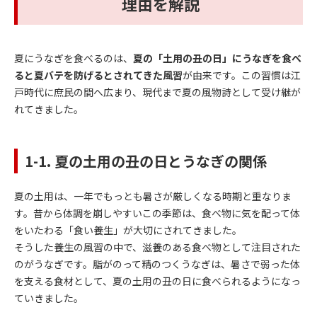
理由を解説
夏にうなぎを食べるのは、
夏の「土用の丑の日」にうなぎを食べ
ると夏バテを防げるとされてきた風習
が由来です。この習慣は江
戸時代に庶民の間へ広まり、現代まで夏の風物詩として受け継が
れてきました。
1-1. 夏の土用の丑の日とうなぎの関係
夏の土用は、一年でもっとも暑さが厳しくなる時期と重なりま
す。昔から体調を崩しやすいこの季節は、食べ物に気を配って体
をいたわる「食い養生」が大切にされてきました。
そうした養生の風習の中で、滋養のある食べ物として注目された
のがうなぎです。脂がのって精のつくうなぎは、暑さで弱った体
を支える食材として、夏の土用の丑の日に食べられるようになっ
ていきました。