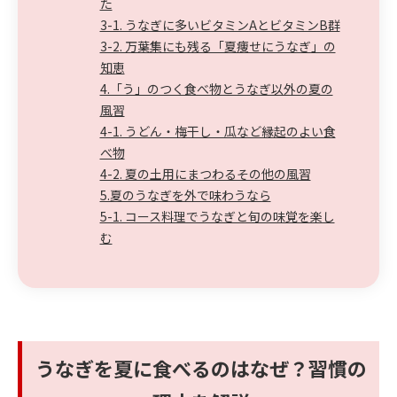
た
3-1. うなぎに多いビタミンAとビタミンB群
3-2. 万葉集にも残る「夏痩せにうなぎ」の
知恵
4.「う」のつく食べ物とうなぎ以外の夏の
風習
4-1. うどん・梅干し・瓜など縁起のよい食
べ物
4-2. 夏の土用にまつわるその他の風習
5.夏のうなぎを外で味わうなら
5-1. コース料理でうなぎと旬の味覚を楽し
む
うなぎを夏に食べるのはなぜ？習慣の