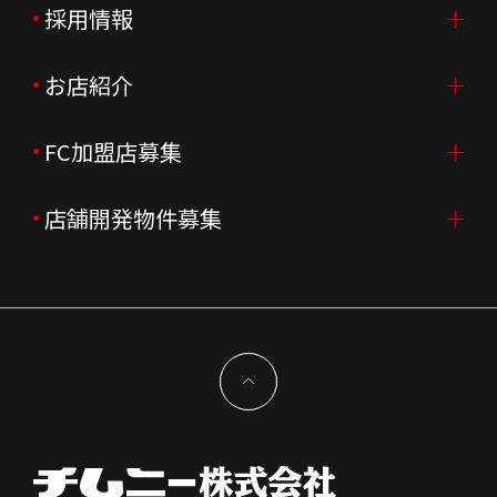
ご挨拶
採用情報
IR情報TOP
会社概要
ニュースリリース
お店紹介
採用情報TOP
会社沿革
月次売上
新卒採用
FC加盟店募集
店舗を探す・予約する
企業理念
決算資料
中途採用
よくあるご質問
店舗開発物件募集
FC加盟店募集TOP
組織図
株主様情報
外国籍正社員採用
特徴と差別化
店舗開発物件募集TOP
サステナビリティ
IRイベント
キャスト採用
加盟から出店まで
物件開発お問合せ
新型コロナウイルス対応
コーポレートガバナンス
メッセージ
契約条件について
健康経営
電子公告
会社を知る
独立支援について