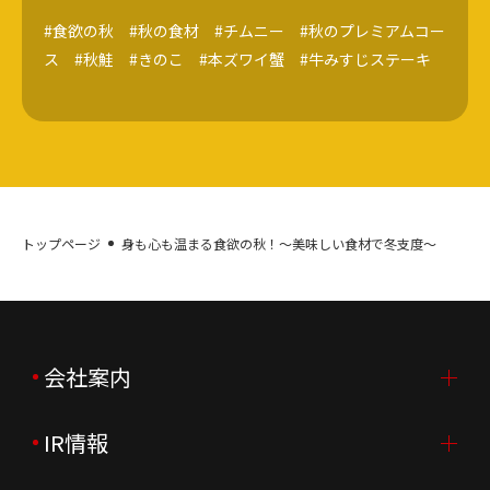
#食欲の秋 #秋の食材 #チムニー #秋のプレミアムコー
ス #秋鮭 #きのこ #本ズワイ蟹 #牛みすじステーキ
トップページ
身も心も温まる食欲の秋！～美味しい食材で冬支度～
会社案内
IR情報
会社案内TOP