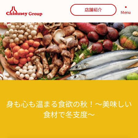
店舗紹介
Menu
身も心も温まる食欲の秋！～美味しい
食材で冬支度～