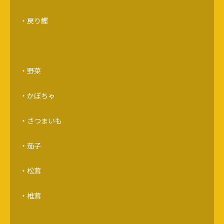
・戻り鰹
・野菜
・かぼちゃ
・さつまいも
・茄子
・松茸
・椎茸