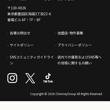
免責事項
人を知る
FC加盟店お問合せ
〒130-0026
東京都墨田区両国3丁目22-6
株価情報
雷電ビル 6F・7F・8F
はたらく環境
各種お問合せ
加盟店･物件募集
IRお問合せ
人財育成
サイトポリシー
プライバシーポリシー
サステナビリティ
SNSコミュニティガイドライ
店内での撮影およびSNS等へ
ン
の投稿に関するお願い
Copyright © 2026 ChimneyGroup All Rights Reserved.