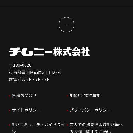
サステナビリティ
IRイベント
キャスト採用
加盟から出店まで
物件開発お問合せ
新型コロナウイルス対応
コーポレートガバナンス
メッセージ
契約条件について
健康経営
電子公告
会社を知る
独立支援について
免責事項
人を知る
FC加盟店お問合せ
〒130-0026
東京都墨田区両国3丁目22-6
株価情報
雷電ビル 6F・7F・8F
はたらく環境
各種お問合せ
加盟店･物件募集
IRお問合せ
人財育成
サイトポリシー
プライバシーポリシー
サステナビリティ
SNSコミュニティガイドライ
店内での撮影およびSNS等へ
ン
の投稿に関するお願い