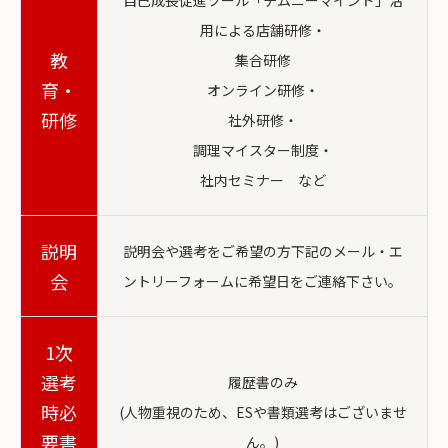
自己成長促進ツール「チムニーマインド」活
用による店舗研修・
教
集合研修
育・
オンライン研修・
研修
社外研修・
調理マイスター制度・
社内セミナー など
説明
説明会や選考をご希望の方下記のメール・エ
会
ントリーフォームに希望日をご連絡下さい。
1次
選考
履歴書のみ
時必
(人物重視のため、ESや書類選考はございませ
要書
ん。)