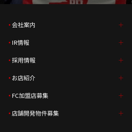
会社案内
IR情報
会社案内TOP
ご挨拶
採用情報
IR情報TOP
会社概要
ニュースリリース
お店紹介
採用情報TOP
会社沿革
月次売上
新卒採用
FC加盟店募集
店舗を探す・予約する
企業理念
決算資料
中途採用
よくあるご質問
店舗開発物件募集
FC加盟店募集TOP
組織図
株主様情報
外国籍正社員採用
特徴と差別化
店舗開発物件募集TOP