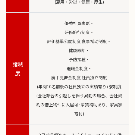
(雇用・労災・健康・厚生)
優秀社員表彰・
研修旅行制度・
評価基準公開制度 食事補助制度・
健康診断・
予防接種・
諸制
退職金制度・
度
慶弔見舞金制度 社員独立制度
(年間10名前後の社員独立の実績有り) 寮制度
(会社都合の引越しを伴う異動の場合、会社契
約の借上物件に入居可･家賃補助あり、家具家
電付)