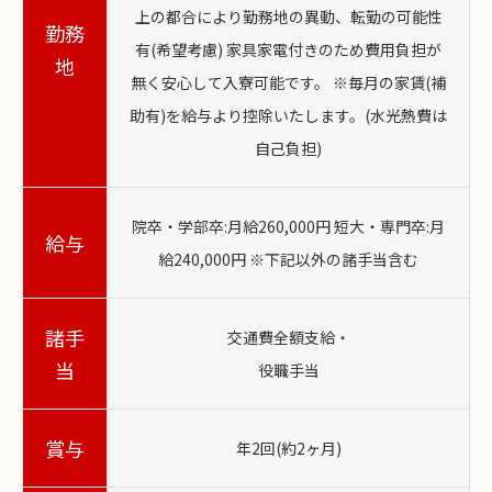
上の都合により勤務地の異動、転勤の可能性
勤務
有(希望考慮) 家具家電付きのため費用負担が
地
無く安心して入寮可能です。 ※毎月の家賃(補
助有)を給与より控除いたします。(水光熱費は
自己負担)
院卒・学部卒:月給260,000円 短大・専門卒:月
給与
給240,000円 ※下記以外の諸手当含む
諸手
交通費全額支給・
当
役職手当
賞与
年2回(約2ヶ月)