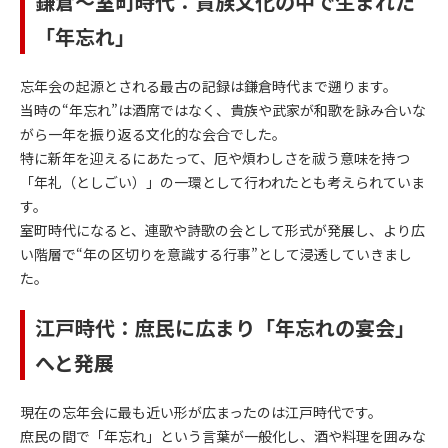
鎌倉〜室町時代：貴族文化の中で生まれた
「年忘れ」
忘年会の起源とされる最古の記録は鎌倉時代まで遡ります。
当時の“年忘れ”は酒席ではなく、貴族や武家が和歌を詠み合いな
がら一年を振り返る文化的な会合でした。
特に新年を迎えるにあたって、厄や煩わしさを祓う意味を持つ
「年礼（としごい）」の一環として行われたとも考えられていま
す。
室町時代になると、連歌や詩歌の会として形式が発展し、より広
い階層で“年の区切りを意識する行事”として浸透していきまし
た。
江戸時代：庶民に広まり「年忘れの宴会」
へと発展
現在の忘年会に最も近い形が広まったのは江戸時代です。
庶民の間で「年忘れ」という言葉が一般化し、酒や料理を囲みな