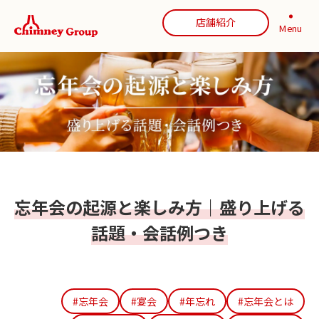
店舗紹介
Menu
忘年会の起源と楽しみ方｜盛り上げる
話題・会話例つき
#忘年会
#宴会
#年忘れ
#忘年会とは