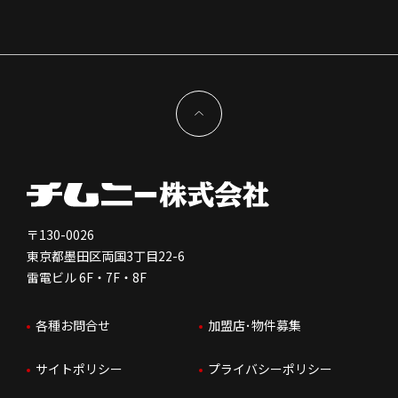
組織図
株主様情報
外国籍正社員採用
特徴と差別化
店舗開発物件募集TOP
サステナビリティ
IRイベント
キャスト採用
加盟から出店まで
物件開発お問合せ
新型コロナウイルス対応
コーポレートガバナンス
メッセージ
契約条件について
健康経営
電子公告
会社を知る
独立支援について
免責事項
人を知る
FC加盟店お問合せ
〒130-0026
東京都墨田区両国3丁目22-6
株価情報
雷電ビル 6F・7F・8F
はたらく環境
各種お問合せ
加盟店･物件募集
IRお問合せ
人財育成
サイトポリシー
プライバシーポリシー
サステナビリティ