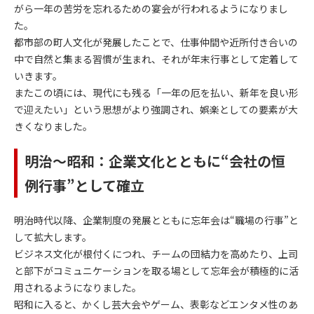
がら一年の苦労を忘れるための宴会が行われるようになりまし
た。
都市部の町人文化が発展したことで、仕事仲間や近所付き合いの
中で自然と集まる習慣が生まれ、それが年末行事として定着して
いきます。
またこの頃には、現代にも残る「一年の厄を払い、新年を良い形
で迎えたい」という思想がより強調され、娯楽としての要素が大
きくなりました。
明治〜昭和：企業文化とともに“会社の恒
例行事”として確立
明治時代以降、企業制度の発展とともに忘年会は“職場の行事”と
して拡大します。
ビジネス文化が根付くにつれ、チームの団結力を高めたり、上司
と部下がコミュニケーションを取る場として忘年会が積極的に活
用されるようになりました。
昭和に入ると、かくし芸大会やゲーム、表彰などエンタメ性のあ