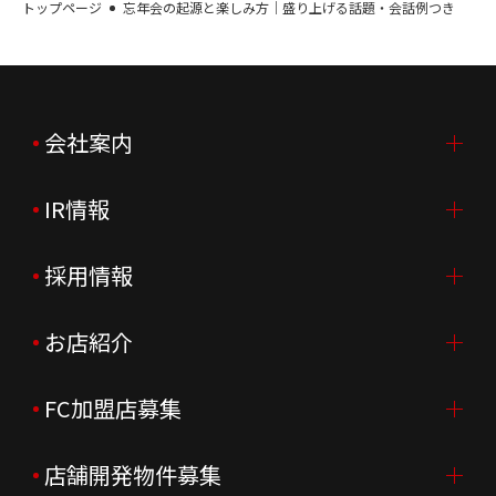
トップページ
忘年会の起源と楽しみ方｜盛り上げる話題・会話例つき
会社案内
IR情報
会社案内TOP
ご挨拶
採用情報
IR情報TOP
会社概要
ニュースリリース
お店紹介
採用情報TOP
会社沿革
月次売上
新卒採用
FC加盟店募集
店舗を探す・予約する
企業理念
決算資料
中途採用
よくあるご質問
店舗開発物件募集
FC加盟店募集TOP