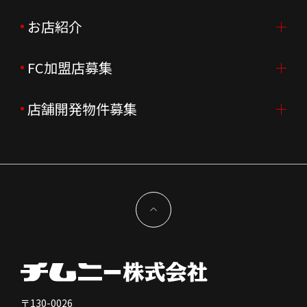
会社概要
ニュースリリース
お店紹介
採用情報TOP
会社沿革
月次売上
新卒採用
FC加盟店募集
店舗を探す・予約する
企業理念
決算資料
中途採用
よくあるご質問
店舗開発物件募集
FC加盟店募集TOP
組織図
株主様情報
外国籍正社員採用
特徴と差別化
店舗開発物件募集TOP
サステナビリティ
IRイベント
キャスト採用
加盟から出店まで
物件開発お問合せ
新型コロナウイルス対応
コーポレートガバナンス
メッセージ
契約条件について
健康経営
電子公告
会社を知る
独立支援について
免責事項
人を知る
FC加盟店お問合せ
〒130-0026