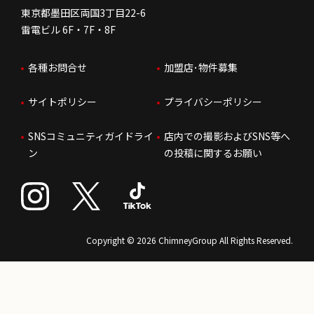
東京都墨田区両国3丁目22-6
株価情報
雷電ビル 6F・7F・8F
はたらく環境
各種お問合せ
加盟店･物件募集
IRお問合せ
人財育成
サイトポリシー
プライバシーポリシー
サステナビリティ
SNSコミュニティガイドライ
店内での撮影およびSNS等へ
ン
の投稿に関するお願い
Copyright © 2026 ChimneyGroup All Rights Reserved.