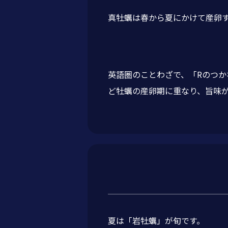
真牡蠣は春から夏にかけて産卵
英語圏のことわざで、「Rのつかない
ど牡蠣の産卵期に重なり、旨味
夏は「岩牡蠣」が旬です。