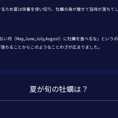
するため夏は栄養を使い切り、牡蠣の身が痩せて旨味が落ちて
月（May,June,July,August）に牡蠣を食べるな」とい
が落ちることからこのようなことわざが広まりました。
夏が旬の牡蠣は？