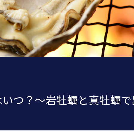
はいつ？～岩牡蠣と真牡蠣で