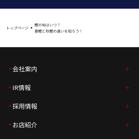
鰹の旬はいつ？
トップページ
春鰹と秋鰹の違いを知ろう！
会社案内
IR情報
会社案内TOP
ご挨拶
採用情報
IR情報TOP
会社概要
ニュースリリース
お店紹介
採用情報TOP