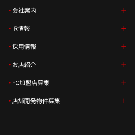
会社案内
IR情報
会社案内TOP
ご挨拶
採用情報
IR情報TOP
会社概要
ニュースリリース
お店紹介
採用情報TOP
会社沿革
月次売上
新卒採用
FC加盟店募集
店舗を探す・予約する
企業理念
決算資料
中途採用
よくあるご質問
店舗開発物件募集
FC加盟店募集TOP
組織図
株主様情報
外国籍正社員採用
特徴と差別化
店舗開発物件募集TOP
サステナビリティ
IRイベント
キャスト採用
加盟から出店まで