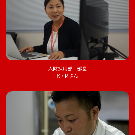
人財採用部 部長
K・Mさん