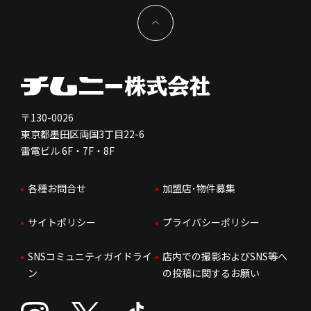
物件開発お問合せ
新型コロナウイルス対応
コーポレートガバナンス
メッセージ
契約条件について
健康経営
電子公告
会社を知る
独立支援について
免責事項
人を知る
FC加盟店お問合せ
〒130-0026
東京都墨田区両国3丁目22-6
株価情報
雷電ビル 6F・7F・8F
はたらく環境
各種お問合せ
加盟店･物件募集
IRお問合せ
人財育成
サイトポリシー
プライバシーポリシー
サステナビリティ
SNSコミュニティガイドライ
店内での撮影およびSNS等へ
ン
の投稿に関するお願い