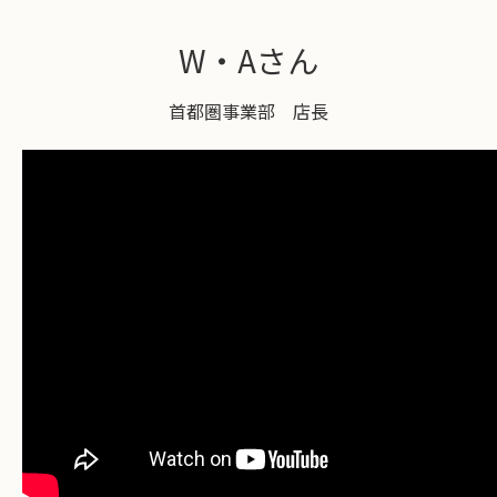
W・Aさん
首都圏事業部 店長