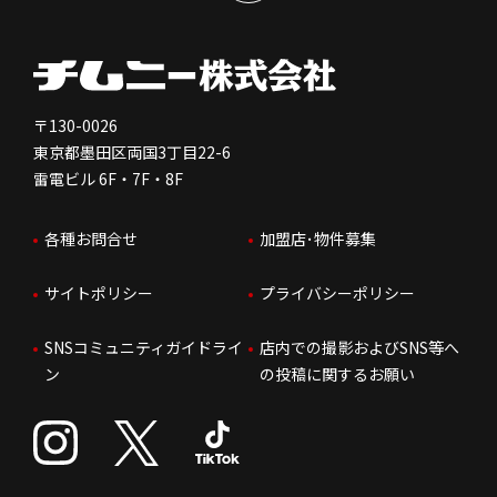
健康経営
電子公告
会社を知る
独立支援について
免責事項
人を知る
FC加盟店お問合せ
〒130-0026
東京都墨田区両国3丁目22-6
株価情報
雷電ビル 6F・7F・8F
はたらく環境
各種お問合せ
加盟店･物件募集
IRお問合せ
人財育成
サイトポリシー
プライバシーポリシー
サステナビリティ
SNSコミュニティガイドライ
店内での撮影およびSNS等へ
ン
の投稿に関するお願い