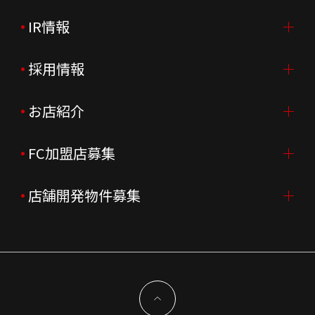
IR情報
会社案内TOP
ご挨拶
採用情報
IR情報TOP
会社概要
ニュースリリース
お店紹介
採用情報TOP
会社沿革
月次売上
新卒採用
FC加盟店募集
店舗を探す・予約する
企業理念
決算資料
中途採用
よくあるご質問
店舗開発物件募集
FC加盟店募集TOP
組織図
株主様情報
外国籍正社員採用
特徴と差別化
店舗開発物件募集TOP
サステナビリティ
IRイベント
キャスト採用
加盟から出店まで
物件開発お問合せ
新型コロナウイルス対応
コーポレートガバナンス
メッセージ
契約条件について