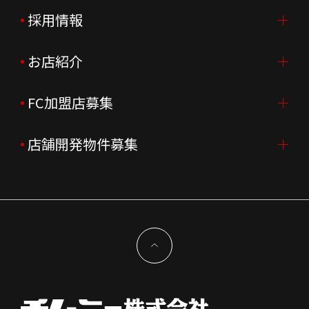
ご挨拶
採用情報
IR情報TOP
会社概要
ニュースリリース
お店紹介
採用情報TOP
会社沿革
月次売上
新卒採用
FC加盟店募集
店舗を探す・予約する
企業理念
決算資料
中途採用
よくあるご質問
店舗開発物件募集
FC加盟店募集TOP
組織図
株主様情報
外国籍正社員採用
特徴と差別化
店舗開発物件募集TOP
サステナビリティ
IRイベント
キャスト採用
加盟から出店まで
物件開発お問合せ
新型コロナウイルス対応
コーポレートガバナンス
メッセージ
契約条件について
健康経営
電子公告
会社を知る
独立支援について