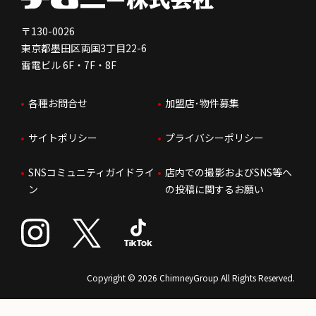
免責事項
人を知る
FC加盟店お問合せ
〒130-0026
東京都墨田区両国3丁目22-6
株価情報
雷電ビル 6F・7F・8F
はたらく環境
各種お問合せ
加盟店･物件募集
IRお問合せ
人財育成
サイトポリシー
プライバシーポリシー
サステナビリティ
SNSコミュニティガイドライ
店内での撮影およびSNS等へ
ン
の投稿に関するお願い
Copyright © 2026 ChimneyGroup All Rights Reserved.