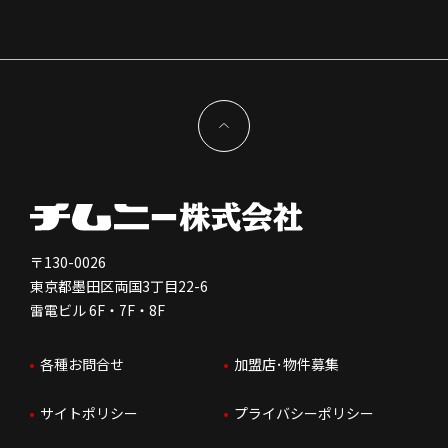
組織図
株主様情報
外国籍正社員採用
特徴と差別化
店舗開発物件募集TOP
サステナビリティ
IRイベント
キャスト採用
加盟から出店まで
物件開発お問合せ
新型コロナウイルス対応
コーポレートガバナンス
メッセージ
契約条件について
健康経営
電子公告
会社を知る
独立支援について
免責事項
人を知る
FC加盟店お問合せ
〒130-0026
東京都墨田区両国3丁目22-6
株価情報
雷電ビル 6F・7F・8F
はたらく環境
各種お問合せ
加盟店･物件募集
IRお問合せ
人財育成
サイトポリシー
プライバシーポリシー
サステナビリティ