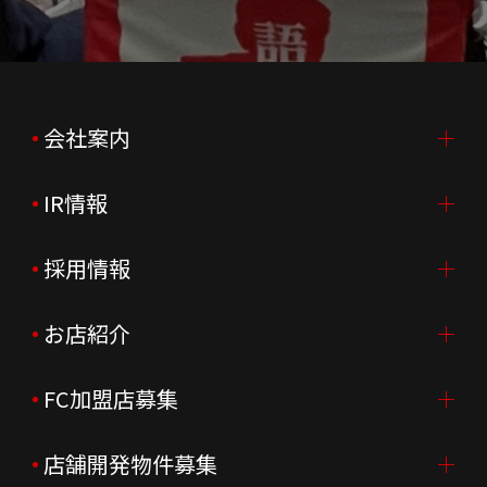
会社案内
IR情報
会社案内TOP
ご挨拶
採用情報
IR情報TOP
会社概要
ニュースリリース
お店紹介
採用情報TOP
会社沿革
月次売上
新卒採用
FC加盟店募集
店舗を探す・予約する
企業理念
決算資料
中途採用
よくあるご質問
店舗開発物件募集
FC加盟店募集TOP