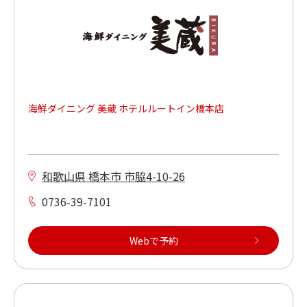
単品飲み放題あり※
食べ放題プランあり
活魚が食べられる
海鮮ダイニング 美蔵 ホテルルートイン橋本店
焼肉が食べられる
本格洋食が食べられる
和歌山県 橋本市 市脇4-10-26
0736-39-7101
もんじゃ焼きが食べられる
Webで予約
キッズメニューあり
ご当地メニューあり