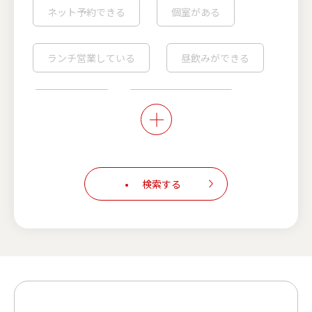
ネット予約できる
個室がある
ランチ営業している
昼飲みができる
喫煙可能※
こだわりの店内※
カウンター席あり
検索する
キャッシュレス決済対応
スマホでオーダー可能
フェアメニュー実施中
生ビールが安い