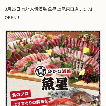
3月26日 九州人情酒場 魚星 上尾東口店 ﾘﾆｭｰｱﾙ
OPEN!!