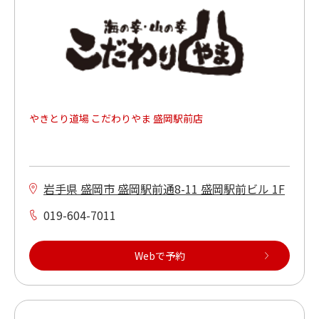
単品飲み放題あり※
食べ放題プランあり
活魚が食べられる
やきとり道場 こだわりやま 盛岡駅前店
焼肉が食べられる
本格洋食が食べられる
岩手県 盛岡市 盛岡駅前通8-11 盛岡駅前ビル 1F
019-604-7011
もんじゃ焼きが食べられる
Webで予約
キッズメニューあり
ご当地メニューあり