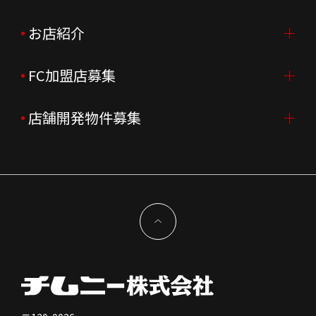
会社概要
ニュースリリース
お店紹介
採用情報TOP
会社沿革
月次売上
新卒採用
FC加盟店募集
店舗を探す・予約する
企業理念
決算資料
中途採用
よくあるご質問
店舗開発物件募集
FC加盟店募集TOP
組織図
株主様情報
外国籍正社員採用
特徴と差別化
店舗開発物件募集TOP
サステナビリティ
IRイベント
キャスト採用
加盟から出店まで
物件開発お問合せ
新型コロナウイルス対応
コーポレートガバナンス
メッセージ
契約条件について
健康経営
電子公告
会社を知る
独立支援について
免責事項
人を知る