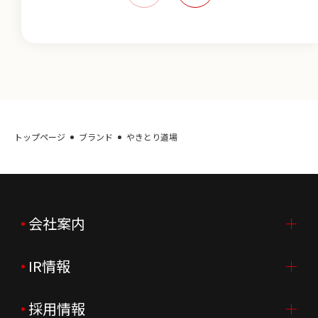
トップページ
ブランド
やきとり道場
会社案内
IR情報
会社案内TOP
ご挨拶
採用情報
IR情報TOP