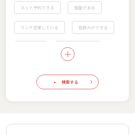
ネット予約できる
個室がある
ランチ営業している
昼飲みができる
喫煙可能※
こだわりの店内※
カウンター席あり
検索する
キャッシュレス決済対応
スマホでオーダー可能
フェアメニュー実施中
生ビールが安い