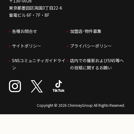
FC加盟店お問合せ
〒130-0026
東京都墨田区両国3丁目22-6
株価情報
雷電ビル 6F・7F・8F
はたらく環境
各種お問合せ
加盟店･物件募集
IRお問合せ
人財育成
サイトポリシー
プライバシーポリシー
サステナビリティ
SNSコミュニティガイドライ
店内での撮影およびSNS等へ
ン
の投稿に関するお願い
Copyright © 2026 ChimneyGroup All Rights Reserved.