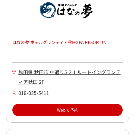
単品飲み放題あり※
食べ放題プランあり
活魚が食べられる
はなの夢 ホテルグランティア秋田SPA RESORT店
焼肉が食べられる
本格洋食が食べられる
秋田県 秋田市 中通り5-2-1 ルートイングランテ
ィア秋田 2F
もんじゃ焼きが食べられる
018-825-5411
キッズメニューあり
Webで予約
ご当地メニューあり