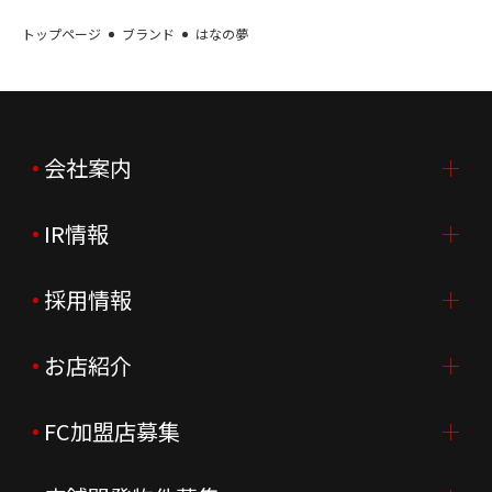
トップページ
ブランド
はなの夢
会社案内
IR情報
会社案内TOP
ご挨拶
採用情報
IR情報TOP
会社概要
ニュースリリース
お店紹介
採用情報TOP
会社沿革
月次売上
新卒採用
FC加盟店募集
店舗を探す・予約する
企業理念
決算資料
中途採用