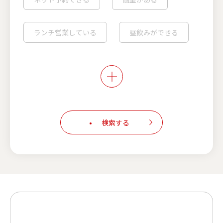
ランチ営業している
昼飲みができる
喫煙可能※
こだわりの店内※
カウンター席あり
検索する
キャッシュレス決済対応
スマホでオーダー可能
フェアメニュー実施中
生ビールが安い