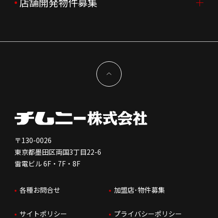
よくあるご質問
店舗開発物件募集
FC加盟店募集TOP
組織図
株主様情報
外国籍正社員採用
特徴と差別化
店舗開発物件募集TOP
サステナビリティ
IRイベント
キャスト採用
加盟から出店まで
物件開発お問合せ
新型コロナウイルス対応
コーポレートガバナンス
メッセージ
契約条件について
健康経営
電子公告
会社を知る
独立支援について
免責事項
人を知る
FC加盟店お問合せ
〒130-0026
東京都墨田区両国3丁目22-6
株価情報
雷電ビル 6F・7F・8F
はたらく環境
各種お問合せ
加盟店･物件募集
IRお問合せ
人財育成
サイトポリシー
プライバシーポリシー