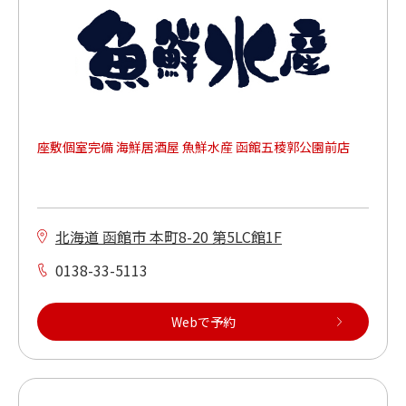
焼肉が食べられる
本格洋食が食べられる
座敷個室完備 海鮮居酒屋 魚鮮水産 函館五稜郭公園前店
もんじゃ焼きが食べられる
キッズメニューあり
北海道 函館市 本町8-20 第5LC館1F
ご当地メニューあり
0138-33-5113
Webで予約
車いすでご利用ができる
多目的トイレがある（店内又は同ビル）