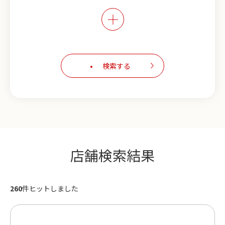
喫煙可能※
こだわりの店内※
カウンター席あり
検索する
キャッシュレス決済対応
スマホでオーダー可能
フェアメニュー実施中
生ビールが安い
店舗検索結果
単品飲み放題あり※
260
件ヒットしました
食べ放題プランあり
活魚が食べられる