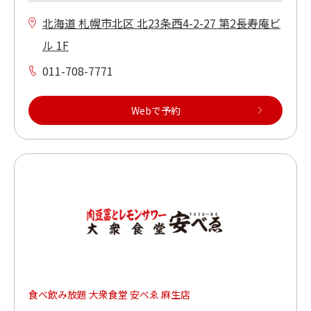
北海道 札幌市北区 北23条西4-2-27 第2長寿庵ビ
ル 1F
011-708-7771
Webで予約
食べ飲み放題 大衆食堂 安べゑ 麻生店